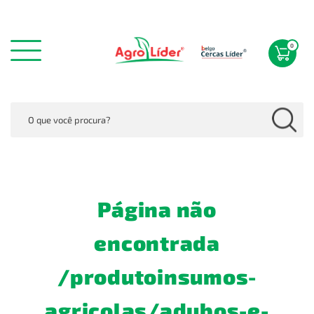
0
Página não
encontrada
/produtoinsumos-
agricolas/adubos-e-