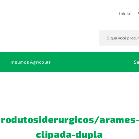
Inicial
Insumos Agrícolas
S
Defensivos
Herbicidas
Glifosato
Mi
Adubos e Fertilizantes
Inseticidas
So
Fungicidas
Tr
Espalhantes
rodutosiderurgicos/arames-
clipada-dupla