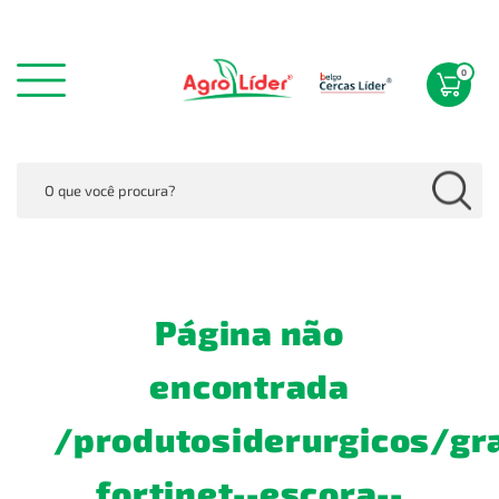
0
Página não
encontrada
/produtosiderurgicos/gr
fortinet--escora--