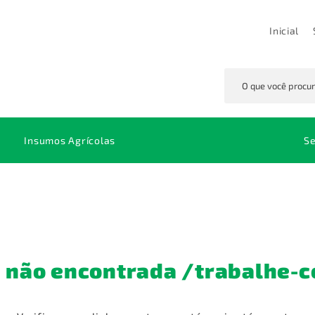
Inicial
Insumos Agrícolas
S
Defensivos
Herbicidas
Glifosato
Mi
Adubos e Fertilizantes
Inseticidas
So
Fungicidas
Tr
Espalhantes
 não encontrada
/trabalhe-